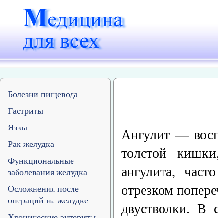
Болезни пищевода
Гастриты
Язвы
Ангулит — восп
Рак желудка
толстой кишки
Функциональные
ангулита, част
заболевания желудка
отрезком попер
Осложнения после
операций на желудке
двустволки. В 
Хронические энтериты