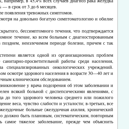
, например, в 45,4% всех случаев диагноз рака желудка
 — в срок от 3 до 6 месяцев.
сле появления тревожных симптомов.
несмотря на довольно богатую симптоматологию и обилие
скрытого, бессимптомного течения, что подтверждается
томное течение, ко всем больным с диагностированным
в позднем, неизлечимом периоде болезни, причем с так
степени является одной из организационных проблем
 санитарно-просветительной работы среди населения,
а специализированных онкологических учреждений.
ом осмотре здорового населения в возрасте 30—40 лет и
бычным клиническим обследованием.
никновение у врача подозрения об этом заболевании и
телен всякий больной с диспепсическими явлениями, с
а до того здорового человека среднего или пожилого
ние веса, чувство слабости и усталости; в-третьих, все
 желудочные больные (желудочная ахилия, хронический
ного должно быть плановым, систематическим, повторным
 самое тяжелое заболевание, прежде чем объяснить