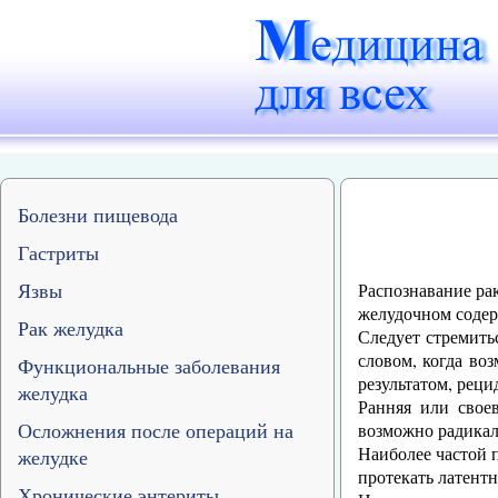
Болезни пищевода
Гастриты
Язвы
Распознавание рак
желудочном содер
Рак желудка
Следует стремить
словом, когда во
Функциональные заболевания
результатом, реци
желудка
Ранняя или свое
Осложнения после операций на
возможно радикал
Наиболее частой 
желудке
протекать латентн
Хронические энтериты