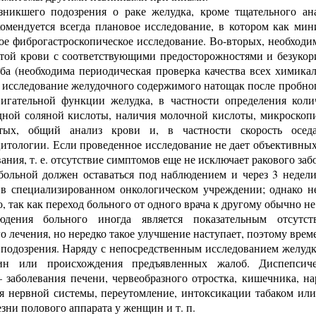
зникшего подозрения о раке желудка, кроме тщательного ан
комендуется всегда плановое исследование, в котором как ми
ое фиброгастроскопическое исследование. Во-вторых, необходим
той крови с соответствующими предосторожностями и безукори
ба (необходима периодическая проверка качества всех химикал
х исследование желудочного содержимого натощак после пробног
вигательной функции желудка, в частности определения коли
дной соляной кислоты, наличия молочной кислоты, микроскоп
ртых, общий анализ крови и, в частности скорость оседа
итологии. Если проведенное исследование не дает объективных 
ания, т. е. отсутствие симптомов еще не исключает ракового заб
больной должен оставаться под наблюдением и через 3 недел
 в специализированном онкологическом учреждении; однако н
, так как переход больного от одного врача к другому обычно н
дения больного иногда является показательным отсутс
о лечения, но нередко такое улучшение наступает, поэтому вр
 подозрения. Наряду с непосредственным исследованием желудк
ин или происхождения предъявленных жалоб. Диспепсич
заболевания печени, червеобразного отростка, кишечника, н
я нервной системы, переутомление, интоксикации табаком или
зни полового аппарата у женщин и т. п.