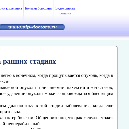
езни кишечника
Болезни брюшины
Эндокринные
болезни
а ранних стадиях
 легко в конечном, когда прощупывается опухоль, когда в
ексия.
пываемой опухоли и нет анемии, кахексии и метастазов,
ивное удаление опухоли может сопровождаться блестящим
ем диагностику в той стадии заболевания, когда еще
орительна.
характер болезни. Общепризнано, что рак желудка может
учай неоперабильный.