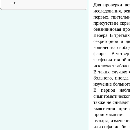
-->
Для проверки во
исследования, ре
первых, тщательн
присутствие скры
бензидиновая про
Вебера. В-третьи
секреторной и д
количества свобо
флоры. В-четве
эксфолиативной ц
исключает заболев
В таких случаях 
больного, иногда
изучение больного
В период наблю
симптоматическог
также не снимает
выяснения прич
происхождения — 
пузыря, изменени
или сифилис, боле