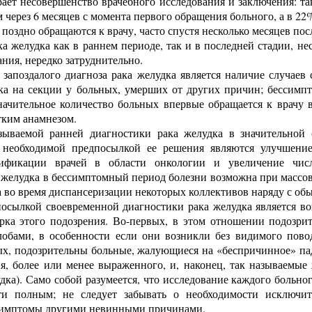
ает несовершенство врачебного исследования и заключения: так
м через 6 месяцев с момента первого обращения больного, а в 22%
 поздно обращаются к врачу, часто спустя несколько месяцев по
ка желудка как в раннем периоде, так и в последней стадии, 
ния, нередко затруднительно.
запоздалого диагноза рака желудка является наличие случаев 
а на секции у больных, умерших от других причин; бессимп
начительное количество больных впервые обращается к врачу 
ким анамнезом.
зываемой ранней диагностики рака желудка в значительной 
; необходимой предпосылкой ее решения являются улучшение
ификации врачей в области онкологии и увеличение числ
 желудка в бессимптомный период болезни возможна при массов
а во время диспансеризации некоторых коллективов наряду с о
сылкой своевременной диагностики рака желудка является воз
рка этого подозрения. Во-первых, в этом отношении подозри
обами, в особенности если они возникли без видимого повод
ых, подозрительны больные, жалующиеся на «беспричинное» паде
я, более или менее выраженного, и, наконец, так называемые
лудка). Само собой разумеется, что исследование каждого боль
и полным; не следует забывать о необходимости исключить
имптомы другими невинными причинами.