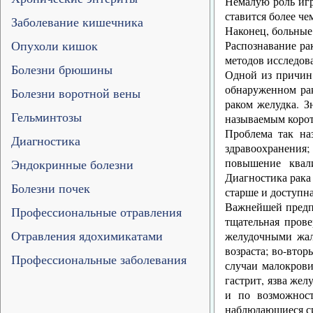
Немалую роль игр
ставится более че
Заболевание кишечника
Наконец, больные
Опухоли кишок
Распознавание ра
методов исследова
Болезни брюшины
Одной из причин 
обнаруженном рак
Болезни воротной вены
раком желудка. З
Гельминтозы
называемым корот
Проблема так на
Диагностика
здравоохранения
повышение квал
Эндокринные болезни
Диагностика рака
Болезни почек
старше и доступн
Важнейшей предпо
Профессиональные отравления
тщательная прове
Отравления ядохимикатами
желудочными жал
возраста; во-втор
Профессиональные заболевания
случаи малокрови
гастрит, язва же
и по возможност
наблюдающиеся с