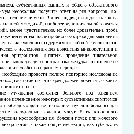
амнеза, субъективных данных и общего объективного
нимум необходимо получить ответ на ряд вопросов. Во-
о в течение не менее 3 дней подряд исследовать кал на
зненной методикой; наиболее чувствительной является
ий), менее чувствительна, но более доказательна проба
о ужина и затем после пробного завтрака для выяснения
чества желудочного содержимого, общей кислотности,
ического исследования для выяснения микроретенции и
ния эритроцитов. В-пятых, проведение тщательной
признаков для диагностики рака желудка, то это еще не
олевания, особенно в раннем периоде.
и необходимо провести полное повторное исследование
еобходимо помнить, что врач должен довести до конца
е приносит пользы.
твие улучшения состояния больного под влиянием
еменное исчезновение некоторых субъективных симптомов
а необходимо достаточно полное изучение больного для
еские желудочные явления могут быть вторичного
арушения кровообращения, болезни почек или мочевого
 лекарствами, а также общие инфекции, как туберкулез