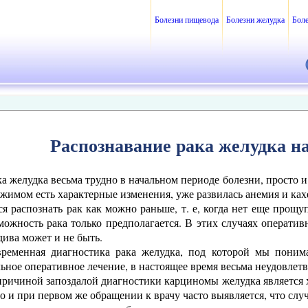
Болезни пищевода
Болезни желудка
Бол
Распознавание рака желудка н
а желудка весьма трудно в начальном периоде болезни, просто и
жимом есть характерные изменения, уже развилась анемия и ках
ся распознать рак как можно раньше, т. е, когда нет еще прощу
зможность рака только предполагается. В этих случаях операт
дива может и не быть.
временная диагностика рака желудка, под которой мы понима
ьное оперативное лечение, в настоящее время весьма неудовлетв
причиной запоздалой диагностики карциномы желудка является 
о и при первом же обращении к врачу часто выявляется, что сл