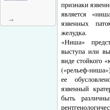
признаки язвен
является «ниш
-->
язвенных пато
желудка.
«Ниша» предс
выступа или вы
виде стойкого «
(«рельеф-ниша»)
ее обусловле
язвенный крате
быть различны
рентгенологич