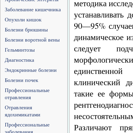
методика иссле
Заболевание кишечника
устанавливать 
Опухоли кишок
90—95% случаев
Болезни брюшины
динамическое из
Болезни воротной вены
следует под
Гельминтозы
морфологиче
Диагностика
единственной
Эндокринные болезни
Болезни почек
клинический ди
Профессиональные
такие ее формы
отравления
рентгенодиагно
Отравления
несостоятельны
ядохимикатами
Профессиональные
Различают пря
заболевания