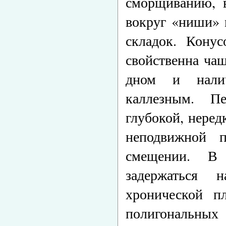
сморщиванию, в
вокруг «ниши» 
складок. Конус
свойственна ча
дном и нали
каллезным. П
глубокой, неред
неподвижной 
смещении. В
задержаться 
хронической п
полигональны