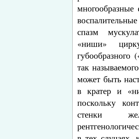
многообразные
воспалительные
спазм мускул
«ниши» цирку
губообразного 
так называемого
может быть наст
в кратер и «ни
поскольку кон
стенки жел
рентгенологичес
в тех случаях, 