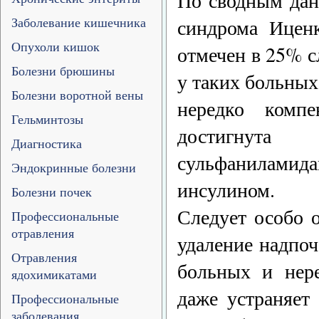
По сводным дан
Заболевание кишечника
синдрома Ицен
Опухоли кишок
отмечен в 25% с
Болезни брюшины
у таких больных
Болезни воротной вены
нередко комп
Гельминтозы
достигнута
Диагностика
сульфаниламида
Эндокринные болезни
инсулином.
Болезни почек
Следует особо о
Профессиональные
отравления
удаление надпо
Отравления
больных и нере
ядохимикатами
даже устраняет
Профессиональные
заболевания