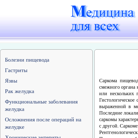
Болезни пищевода
Гастриты
Язвы
Саркома пищевод
смежного органа 
Рак желудка
или нескольких 
Гистологическое 
Функциональные заболевания
выраженной в ме
желудка
Последние локали
Осложнения после операций на
саркомы характер
с другой. Саркоме
желудке
Рентгенологическ
Хронические энтериты