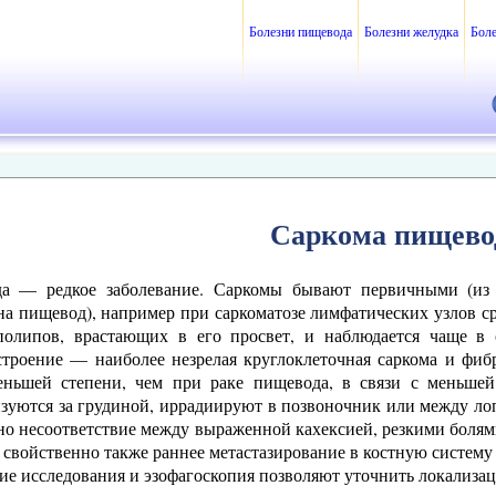
Болезни пищевода
Болезни желудка
Бол
Саркома пищево
а — редкое заболевание. Саркомы бывают первичными (из 
на пищевод), например при саркоматозе лимфатических узлов с
полипов, врастающих в его просвет, и наблюдается чаще в 
строение — наиболее незрелая круглоклеточная саркома и фиб
ньшей степени, чем при раке пищевода, в связи с меньшей 
зуются за грудиной, иррадиируют в позвоночник или между ло
но несоответствие между выраженной кахексией, резкими болям
 свойственно также раннее метастазирование в костную систему 
ие исследования и эзофагоскопия позволяют уточнить локализац