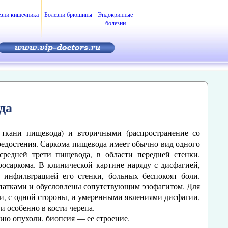
езни кишечника
Болезни брюшины
Эндокринные
болезни
да
ткани пищевода) и вторичными (распространение со
редостения. Саркома пищевода имеет обычно вид одного
средней трети пищевода, в области передней стенки.
росаркома. В клинической картине наряду с дисфагией,
инфильтрацией его стенки, больных беспокоят боли.
патками и обусловлены сопутствующим эзофагитом. Для
и, с одной стороны, и умеренными явлениями дисфагии,
и особенно в кости черепа.
ию опухоли, биопсия — ее строение.