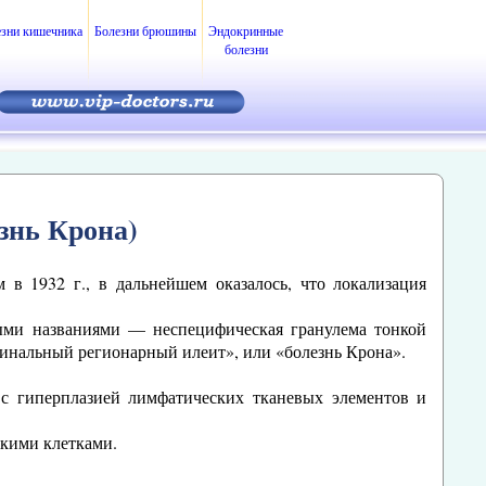
езни кишечника
Болезни брюшины
Эндокринные
болезни
знь Крона)
в 1932 г., в дальнейшем оказалось, что локализация
ными названиями — неспецифическая гранулема тонкой
инальный регионарный илеит», или «болезнь Крона».
 с гиперплазией лимфатических тканевых элементов и
скими клетками.