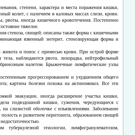
левания, степени, характера и места поражения кишки,
нный колит, с наличием в каловых массах слизи, крови.
ы, рвоты, иногда кишечного кровотечения. Постепенно
остояние тяжелое.
ания стеноза, свищей; описаны также форма с кишечными
оминающая язвенный энтерит, стенозирующая форма и
и живота и понос с примесью крови. При острой форме
 тела, наблюдаются рвота, лихорадка, нейтрофильный
 фибринозным налетом. Брыжеечные лимфатические узлы
постепенным прогрессированием и ухудшением общего
та; картина болезни похожа на актиномикоз. Все эти
ржкой эвакуации, иногда расширение участка кишки,
тдела подвздошной кишки, сужения, чередующиеся с
на слизистой оболочке с изъязвлениями. Заболевание
полость и развитием перитонита, образованием свищей
 недостаточностью.
м туберкулезной этиологии, лимфогранулематозом,