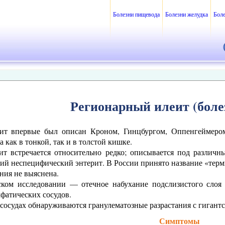
Болезни пищевода
Болезни желудка
Бол
Регионарный илеит (боле
ит впервые был описан Кроном, Гинцбургом, Оппенгеймером 
 как в тонкой, так и в толстой кишке.
ит встречается относительно редко; описывается под различ
ий неспецифический энтерит. В России принято название «терм
ния не выяснена.
ском исследовании — отечное набухание подслизистого слоя
фатических сосудов.
сосудах обнаруживаются гранулематозные разрастания с гигант
Симптомы