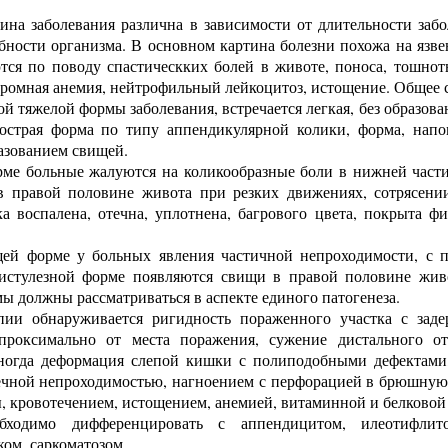
ина заболевания различна в зависимости от длительности забо
бности организма. В основном картина болезни похожа на язве
ся по поводу спастическких болей в животе, поноса, тошнот
хромная анемия, нейтрофильный лейкоцитоз, истощение. Общее с
ой тяжелой формы заболевания, встречается легкая, без образов
 острая форма по типу аппендикулярной колики, форма, нап
разованием свищей.
ме больные жалуются на коликообразные боли в нижней част
в правой половине живота при резких движениях, сотрясении
а воспалена, отечна, уплотнена, багрового цвета, покрыта
ей форме у больных явления частичной непроходимости, с 
фистулезной форме появляются свищи в правой половине живо
ы должны рассматриваться в аспекте единого патогенеза.
пии обнаруживается ригидность пораженного участка с заде
проксимально от места поражения, сужение дистального о
ногда деформация слепой кишки с полиподобными дефектами, 
чной непроходимостью, нагноением с перфорацией в брюшную 
ы, кровотечением, истощением, анемией, витаминной и белковой
обходимо дифференцировать с аппендицитом, илеотифлито
ком, саркоматозом.