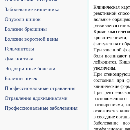
Клиническая карт
Заболевание кишечника
реактивной спосо
Опухоли кишок
Больные обращают
развивается гипо
Болезни брюшины
Кроме классическ
кровотечениями,
Болезни воротной вены
фистулезная с об
Гельминтозы
При язвенной фор
боли возникают 
Диагностика
лейкоцитоз. Кишк
Эндокринные болезни
увеличены.
При стенозирующ
Болезни почек
состояния, при 
клинические форм
Профессиональные отравления
При рентгеноско
Отравления ядохимикатами
расположенного 
расширениями, и
Профессиональные заболевания
осложняется кише
в соседние орган
Заболевание не
лимфаденозом, ра