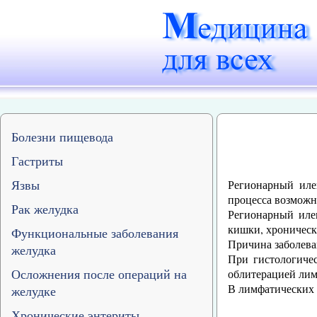
Болезни пищевода
Гастриты
Язвы
Регионарный иле
процесса возможна
Рак желудка
Регионарный иле
кишки, хроническ
Функциональные заболевания
Причина заболева
желудка
При гистологиче
Осложнения после операций на
облитерацией лим
В лимфатических 
желудке
Хронические энтериты